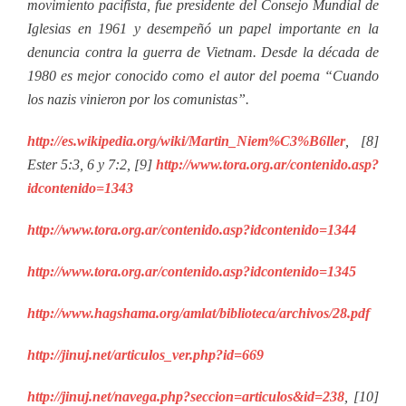
movimiento pacifista, fue presidente del Consejo Mundial de
Iglesias en 1961 y desempeñó un papel importante en la
denuncia contra la guerra de Vietnam. Desde la década de
1980 es mejor conocido como el autor del poema “Cuando
los nazis vinieron por los comunistas”.
http://es.wikipedia.org/wiki/Martin_Niem%C3%B6ller
, [8]
Ester 5:3, 6 y 7:2, [9]
http://www.tora.org.ar/contenido.asp?
idcontenido=1343
http://www.tora.org.ar/contenido.asp?idcontenido=1344
http://www.tora.org.ar/contenido.asp?idcontenido=1345
http://www.hagshama.org/amlat/biblioteca/archivos/28.pdf
http://jinuj.net/articulos_ver.php?id=669
http://jinuj.net/navega.php?seccion=articulos&id=238
, [10]