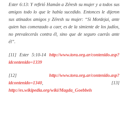
Ester 6:13: Y refirió Hamán a Zéresh su mujer y a todos sus
amigos todo lo que le había sucedido. Entonces le dijeron
sus atinados amigos y Zéresh su mujer: “Si Mordejai, ante
quien has comenzado a caer, es de la simiente de los judíos,
no prevalecerás contra él, sino que de seguro caerás ante
él”.
[11] Ester 5:10-14
http://www.tora.org.ar/contenido.asp?
idcontenido=1339
[12]
http://www.tora.org.ar/contenido.asp?
idcontenido=1340
, [13]
http://es.wikipedia.org/wiki/Magda_Goebbels
http://www.whoswho.de/templ/te_bio.php?
PID=360&RID=1
http://de.wikipedia.org/wiki/Magda_Goebbels