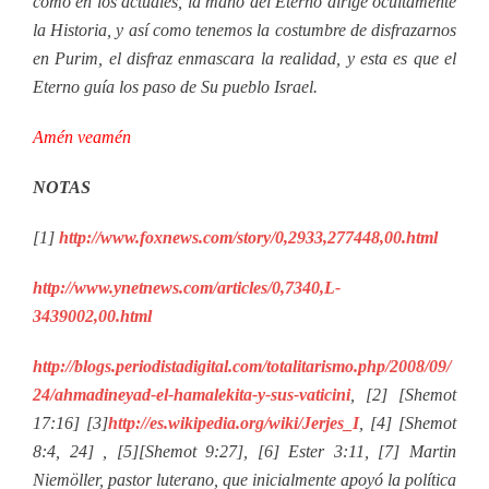
como en los actuales, la mano del Eterno dirige ocultamente
la Historia, y así como tenemos la costumbre de disfrazarnos
en Purim, el disfraz enmascara la realidad, y esta es que el
Eterno guía los paso de Su pueblo Israel.
Amén veamén
NOTAS
[1]
http://www.foxnews.com/story/0,2933,277448,00.html
http://www.ynetnews.com/articles/0,7340,L-
3439002,00.html
http://blogs.periodistadigital.com/totalitarismo.php/2008/09/
24/ahmadineyad-el-hamalekita-y-sus-vaticini
, [2] [Shemot
17:16] [3]
http://es.wikipedia.org/wiki/Jerjes_I
, [4] [Shemot
8:4, 24] , [5][Shemot 9:27], [6] Ester 3:11, [7] Martin
Niemöller, pastor luterano, que inicialmente apoyó la política