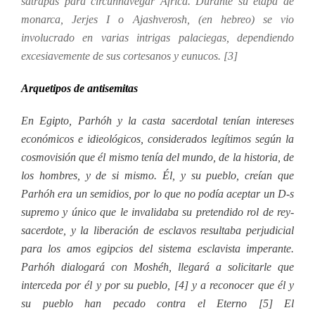
sátrapas para circunnavegar África. Durante su etapa de
monarca, Jerjes I o Ajashverosh, (en hebreo) se vio
involucrado en varias intrigas palaciegas, dependiendo
excesiavemente de sus cortesanos y eunucos. [3]
Arquetipos de antisemitas
En Egipto, Parhóh y la casta sacerdotal tenían intereses
económicos e idieológicos, considerados legítimos según la
cosmovisión que él mismo tenía del mundo, de la historia, de
los hombres, y de si mismo. Él, y su pueblo, creían que
Parhóh era un semidios, por lo que no podía aceptar un D-s
supremo y único que le invalidaba su pretendido rol de rey-
sacerdote, y la liberación de esclavos resultaba perjudicial
para los amos egipcios del sistema esclavista imperante.
Parhóh dialogará con Moshéh, llegará a solicitarle que
interceda por él y por su pueblo, [4] y a reconocer que él y
su pueblo han pecado contra el Eterno [5] El