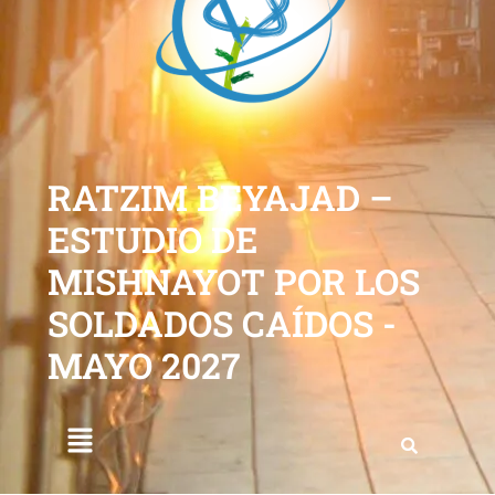
RATZIM BEYAJAD –
ESTUDIO DE
MISHNAYOT POR LOS
SOLDADOS CAÍDOS -
MAYO 2027