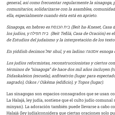
general, así como frecuentar regularmente la sinagoga, p
comunitarios, solidarizarse con la asamblea, comunidad,
ella, especialmente cuando ésta está en aprieto.
Sinagoga, en hebreo es בית הכנסת (Beit ha-Kneset, Casa de Asamblea, de la Congregación) es el lugar de reunión
los judíos, y בית תפילה (Beit Tefilá, Casa de Oración) es el lugar de culto/oración, y בית מדרש (Beit Midrash, Casa
de Estudios del judaísmo y la interpretación de los text
Los judíos reformistas, reconstruccionistas y ciertos c
términos de “sinagoga” de hace dos mil años incluyen (to
Didaskaleion (escuela), anfiteatrón (lugar para espectad
sagrado), Oikos / Oikêma (edificio), y Topos (lugar).
Las sinagogas son espacios consagrados que se usan con e
La Halajá, ley judía, sostiene que el culto judío comunal
minyan). La adoración también puede llevarse a cabo co
Halajá (ley judía)considera que ciertas oraciones solo 