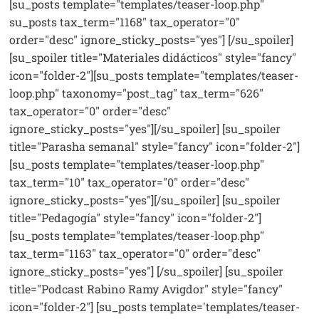
[su_posts template="templates/teaser-loop.php"
su_posts tax_term="1168" tax_operator="0"
order="desc" ignore_sticky_posts="yes"] [/su_spoiler]
[su_spoiler title="Materiales didácticos" style="fancy"
icon="folder-2"][su_posts template="templates/teaser-
loop.php" taxonomy="post_tag" tax_term="626"
tax_operator="0" order="desc"
ignore_sticky_posts="yes"][/su_spoiler] [su_spoiler
title="Parasha semanal" style="fancy" icon="folder-2"]
[su_posts template="templates/teaser-loop.php"
tax_term="10" tax_operator="0" order="desc"
ignore_sticky_posts="yes"][/su_spoiler] [su_spoiler
title="Pedagogía" style="fancy" icon="folder-2"]
[su_posts template="templates/teaser-loop.php"
tax_term="1163" tax_operator="0" order="desc"
ignore_sticky_posts="yes"] [/su_spoiler] [su_spoiler
title="Podcast Rabino Ramy Avigdor" style="fancy"
icon="folder-2"] [su_posts template='templates/teaser-