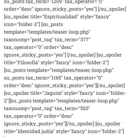
su_posts tax_term="1209" tax_operator="0"
order="desc" ignore_sticky_posts="yes"] [/su_spoiler]
[su_spoiler title="Espiritualidad" style="fancy"
icon="folder-2"] [su_posts
template="templates/teaser-loop.php"
taxonomy="post_tag" tax_term="377"
tax_operator="0" order="desc"
ignore_sticky_posts="yes"] [/su_spoiler] [su_spoiler
title="Filosofía" style="fancy" icon="folder-2"]
[su_posts template="templates/teaser-loop.php"
su_posts tax_term="1165" tax_operator="0"
order="desc" ignore_sticky_posts="yes"][/su_spoiler]
[su_spoiler title="Jaguim" style="fancy" icon="folder-
2"][su_posts template="templates/teaser-loop.php"
taxonomy="post_tag" tax_term="520"
tax_operator="0" order="desc"
ignore_sticky_posts="yes"][/su_spoiler] [su_spoiler
title="Identidad judía" style="fancy" icon="folder-2"]