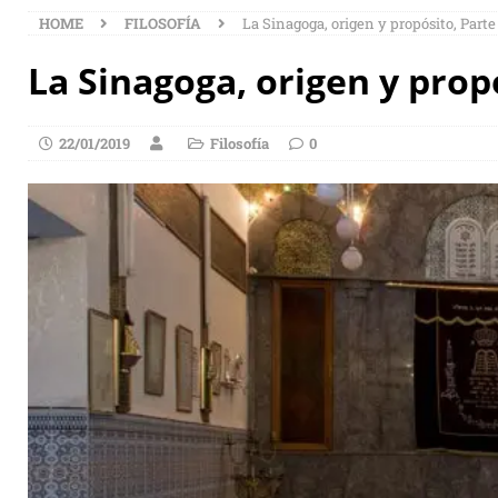
HOME
FILOSOFÍA
La Sinagoga, origen y propósito, Parte 
La Sinagoga, origen y propó
22/01/2019
Filosofía
0