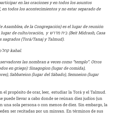
articipar en las oraciones y en todos los asuntos
 en todos los acontecimientos y no estar separado de
os sagrados (Torá/Tanaj y Talmud).
En yiddish decimos שול shul, y en ladino: אסנוגה esnoga o קהל kahal.
onservadores las nombran a veces como “templo”. Otros
dos en griego): Sinagogion (lugar de comida),
ores), Sabbateion (lugar del Sábado), Semneion (lugar
l propósito de orar, leer, estudiar la Torá y el Talmud.
 se puede llevar a cabo donde se reúnan diez judíos (un
n una sola persona o con menos de diez. Sin embargo, la
pueden ser recitadas por un minyan. En términos de sus