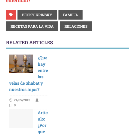
enferman?
BECKY KRINSKY
FAMILIA
RECETAS PARA LA VIDA
RELACIONES
RELATED ARTICLES
¿Que
hay
entre
las
velas de Shabat y
nuestros hijos?
21/05/2013
0
Artíc
ulo:
¿Por
qué