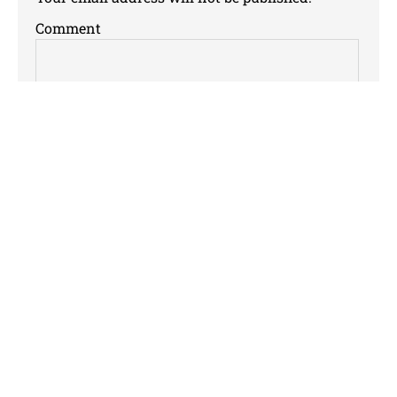
Comment
Name
*
Email
*
Website
Save my name, email, and website in this
browser for the next time I comment.