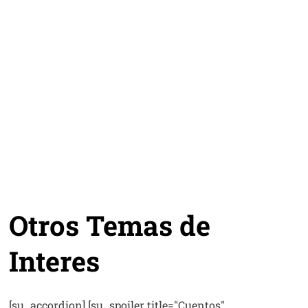
S APRENDER
HER?
Capacitaciones
Otros Temas de
Interes
[su_accordion] [su_spoiler title="Cuentos"