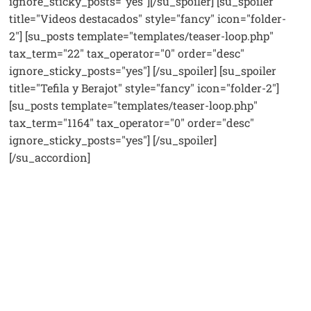
ignore_sticky_posts="yes"][/su_spoiler] [su_spoiler
title="Videos destacados" style="fancy" icon="folder-
2"] [su_posts template="templates/teaser-loop.php"
tax_term="22" tax_operator="0" order="desc"
ignore_sticky_posts="yes"] [/su_spoiler] [su_spoiler
title="Tefila y Berajot" style="fancy" icon="folder-2"]
[su_posts template="templates/teaser-loop.php"
tax_term="1164" tax_operator="0" order="desc"
ignore_sticky_posts="yes"] [/su_spoiler]
[/su_accordion]