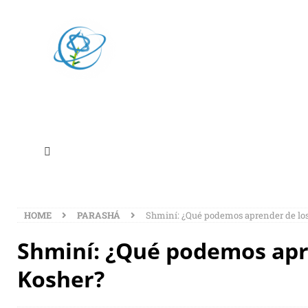
SHMINÍ:
DE LOS 
Central Pedagógica
Centro Kehila
HOME
PARASHÁ
Shminí: ¿Qué podemos aprender de lo
Shminí: ¿Qué podemos apr
Kosher?