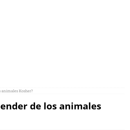
 ¿QUÉ PODEMO
ANIMALES KOS
Parashá
Actividades Intercolegiales
s animales Kosher?
ender de los animales