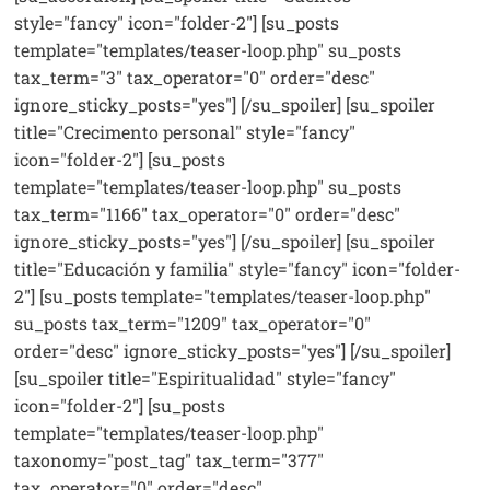
style="fancy" icon="folder-2"] [su_posts
template="templates/teaser-loop.php" su_posts
tax_term="3" tax_operator="0" order="desc"
ignore_sticky_posts="yes"] [/su_spoiler] [su_spoiler
title="Crecimento personal" style="fancy"
icon="folder-2"] [su_posts
template="templates/teaser-loop.php" su_posts
tax_term="1166" tax_operator="0" order="desc"
ignore_sticky_posts="yes"] [/su_spoiler] [su_spoiler
title="Educación y familia" style="fancy" icon="folder-
2"] [su_posts template="templates/teaser-loop.php"
su_posts tax_term="1209" tax_operator="0"
order="desc" ignore_sticky_posts="yes"] [/su_spoiler]
[su_spoiler title="Espiritualidad" style="fancy"
icon="folder-2"] [su_posts
template="templates/teaser-loop.php"
taxonomy="post_tag" tax_term="377"
tax_operator="0" order="desc"