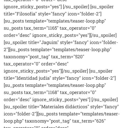
ignore_sticky_posts="yes"] [/su_spoiler] [su_spoiler
title="Filosofía" style="fancy" icon="folder-2"]
[su_posts template="templates/teaser-loop.php"
su_posts tax_term="1165" tax_operator="0"
order="desc" ignore_sticky_posts="yes"][/su_spoiler]
[su_spoiler title="Jaguim" style="fancy" icon="folder-
2"][su_posts template="templates/teaser-loop.php"
taxonomy="post_tag" tax_term="520"
tax_operator="0" order="desc"
ignore_sticky_posts="yes"][/su_spoiler] [su_spoiler
title="Identidad judía" style="fancy" icon="folder-2"]
[su_posts template="templates/teaser-loop.php"
su_posts tax_term="1168" tax_operator="0"
order="desc" ignore_sticky_posts="yes"] [/su_spoiler]
[su_spoiler title="Materiales didácticos" style="fancy"
icon="folder-2"][su_posts template="templates/teaser-
loop.php" taxonomy="post_tag" tax_term="626"
tax_operator="0" order="desc"