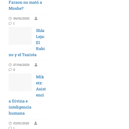
Faraon no mató a
Moshe?
09/02/2020
1
Shla
Leja:
El
Rabi
no y el Taxista
07/04/2020
0
Mik
etz:
Asist
enci
a Divina e
inteligencia
humana
03/01/2020
1