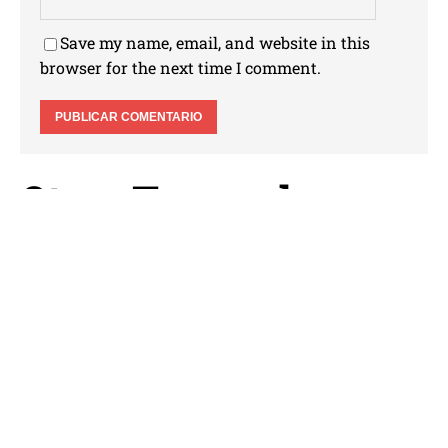
Save my name, email, and website in this
browser for the next time I comment.
Otros Temas de
Interes
[su_accordion] [su_spoiler title="Cuentos"
style="fancy" icon="folder-2"] [su_posts
template="templates/teaser-loop.php" su_posts
tax_term="3" tax_operator="0" order="desc"
ignore_sticky_posts="yes"] [/su_spoiler] [su_spoiler
title="Crecimento personal" style="fancy"