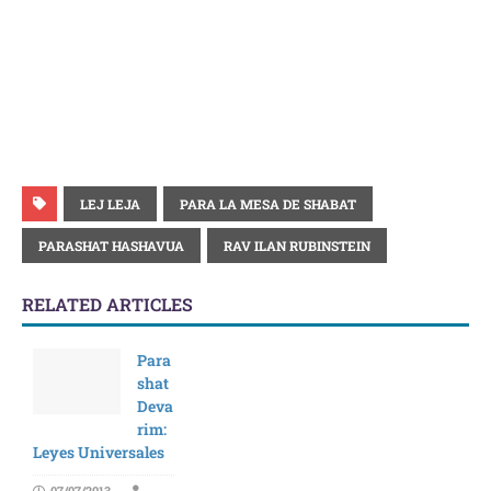
LEJ LEJA
PARA LA MESA DE SHABAT
PARASHAT HASHAVUA
RAV ILAN RUBINSTEIN
RELATED ARTICLES
Para
shat
Deva
rim:
Leyes Universales
07/07/2013