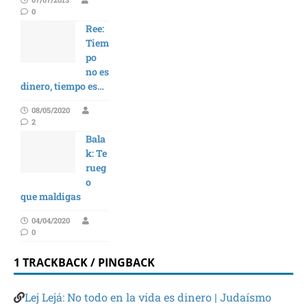
0
Ree:
Tiem
po
no es
dinero, tiempo es…
08/05/2020
2
Bala
k: Te
rueg
o
que maldigas
04/04/2020
0
1 TRACKBACK / PINGBACK
Lej Lejá: No todo en la vida es dinero | Judaísmo