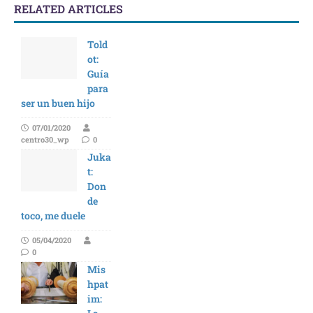
RELATED ARTICLES
Told
ot:
Guía
para
ser un buen hijo
07/01/2020
centro30_wp
0
Juka
t:
Don
de
toco, me duele
05/04/2020
0
Mis
hpat
im: