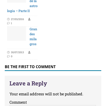
de la
astro
logía – Parte II
27/03/2016
1
Gran
des
mila
gros
30/07/2013
0
BE THE FIRST TO COMMENT
Leave a Reply
Your email address will not be published.
Comment