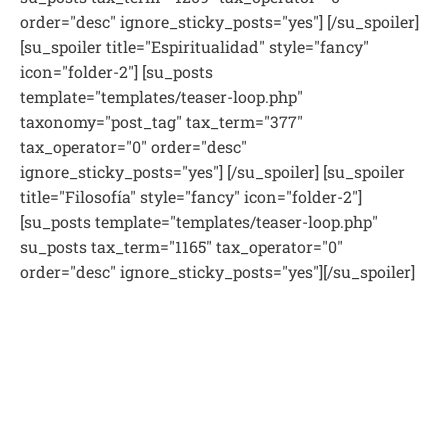
order="desc" ignore_sticky_posts="yes"] [/su_spoiler]
[su_spoiler title="Espiritualidad" style="fancy"
icon="folder-2"] [su_posts
template="templates/teaser-loop.php"
taxonomy="post_tag" tax_term="377"
tax_operator="0" order="desc"
ignore_sticky_posts="yes"] [/su_spoiler] [su_spoiler
title="Filosofía" style="fancy" icon="folder-2"]
[su_posts template="templates/teaser-loop.php"
su_posts tax_term="1165" tax_operator="0"
order="desc" ignore_sticky_posts="yes"][/su_spoiler]
[su_spoiler title="Jaguim" style="fancy" icon="folder-
2"][su_posts template="templates/teaser-loop.php"
taxonomy="post_tag" tax_term="520"
tax_operator="0" order="desc"
ignore_sticky_posts="yes"][/su_spoiler] [su_spoiler
title="Identidad judía" style="fancy" icon="folder-2"]
[su_posts template="templates/teaser-loop.php"