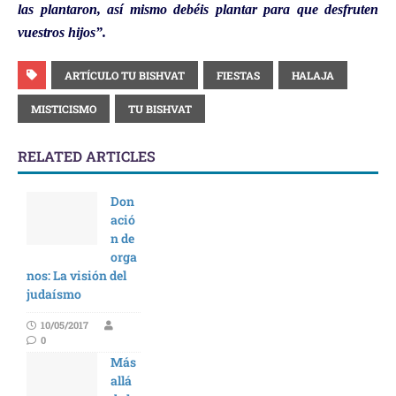
las plantaron, así mismo debéis plantar para que desfruten
vuestros hijos”.
ARTÍCULO TU BISHVAT
FIESTAS
HALAJA
MISTICISMO
TU BISHVAT
RELATED ARTICLES
Don
ació
n de
orga
nos: La visión del
judaísmo
10/05/2017
0
Más
allá