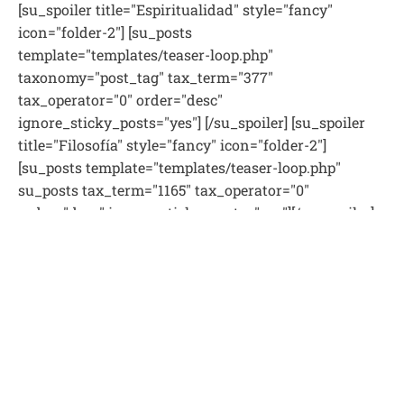
[su_spoiler title="Espiritualidad" style="fancy"
icon="folder-2"] [su_posts
template="templates/teaser-loop.php"
taxonomy="post_tag" tax_term="377"
tax_operator="0" order="desc"
ignore_sticky_posts="yes"] [/su_spoiler] [su_spoiler
title="Filosofía" style="fancy" icon="folder-2"]
[su_posts template="templates/teaser-loop.php"
su_posts tax_term="1165" tax_operator="0"
order="desc" ignore_sticky_posts="yes"][/su_spoiler]
[su_spoiler title="Jaguim" style="fancy" icon="folder-
2"][su_posts template="templates/teaser-loop.php"
taxonomy="post_tag" tax_term="520"
tax_operator="0" order="desc"
ignore_sticky_posts="yes"][/su_spoiler] [su_spoiler
title="Identidad judía" style="fancy" icon="folder-2"]
[su_posts template="templates/teaser-loop.php"
su_posts tax_term="1168" tax_operator="0"