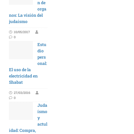
n de
orga
nos: La visión del
judaísmo
10/05/2017
0
Estu
dio
pers
onal:
El uso de la
electricidad en
Shabat
27/03/2016
0
Juda
ísmo
y
actul
idad: Compra,