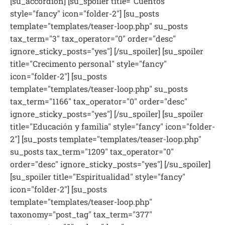
[su_accordion] [su_spoiler title="Cuentos"
style="fancy" icon="folder-2"] [su_posts
template="templates/teaser-loop.php" su_posts
tax_term="3" tax_operator="0" order="desc"
ignore_sticky_posts="yes"] [/su_spoiler] [su_spoiler
title="Crecimento personal" style="fancy"
icon="folder-2"] [su_posts
template="templates/teaser-loop.php" su_posts
tax_term="1166" tax_operator="0" order="desc"
ignore_sticky_posts="yes"] [/su_spoiler] [su_spoiler
title="Educación y familia" style="fancy" icon="folder-
2"] [su_posts template="templates/teaser-loop.php"
su_posts tax_term="1209" tax_operator="0"
order="desc" ignore_sticky_posts="yes"] [/su_spoiler]
[su_spoiler title="Espiritualidad" style="fancy"
icon="folder-2"] [su_posts
template="templates/teaser-loop.php"
taxonomy="post_tag" tax_term="377"