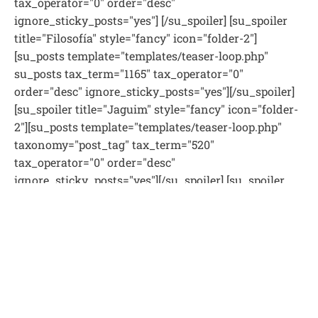
tax_operator="0" order="desc"
ignore_sticky_posts="yes"] [/su_spoiler] [su_spoiler
title="Filosofía" style="fancy" icon="folder-2"]
[su_posts template="templates/teaser-loop.php"
su_posts tax_term="1165" tax_operator="0"
order="desc" ignore_sticky_posts="yes"][/su_spoiler]
[su_spoiler title="Jaguim" style="fancy" icon="folder-
2"][su_posts template="templates/teaser-loop.php"
taxonomy="post_tag" tax_term="520"
tax_operator="0" order="desc"
ignore_sticky_posts="yes"][/su_spoiler] [su_spoiler
title="Identidad judía" style="fancy" icon="folder-2"]
[su_posts template="templates/teaser-loop.php"
su_posts tax_term="1168" tax_operator="0"
order="desc" ignore_sticky_posts="yes"] [/su_spoiler]
[su_spoiler title="Materiales didácticos" style="fancy"
icon="folder-2"][su_posts template="templates/teaser-
loop.php" taxonomy="post_tag" tax_term="626"