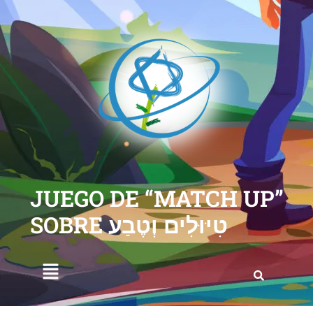
JUEGO DE “MATCH UP”
SOBRE טִיּוּלִים וְטֶבַע