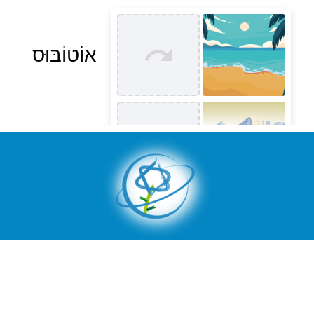
Centro Kehila
El movimiento Centro Kehila actúa para el fortalecimiento