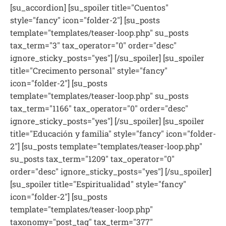
[su_accordion] [su_spoiler title="Cuentos"
style="fancy" icon="folder-2"] [su_posts
template="templates/teaser-loop.php" su_posts
tax_term="3" tax_operator="0" order="desc"
ignore_sticky_posts="yes"] [/su_spoiler] [su_spoiler
title="Crecimento personal" style="fancy"
icon="folder-2"] [su_posts
template="templates/teaser-loop.php" su_posts
tax_term="1166" tax_operator="0" order="desc"
ignore_sticky_posts="yes"] [/su_spoiler] [su_spoiler
title="Educación y familia" style="fancy" icon="folder-
2"] [su_posts template="templates/teaser-loop.php"
su_posts tax_term="1209" tax_operator="0"
order="desc" ignore_sticky_posts="yes"] [/su_spoiler]
[su_spoiler title="Espiritualidad" style="fancy"
icon="folder-2"] [su_posts
template="templates/teaser-loop.php"
taxonomy="post_tag" tax_term="377"