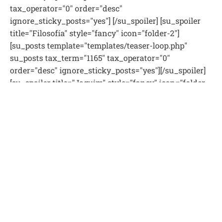
tax_operator="0" order="desc"
ignore_sticky_posts="yes"] [/su_spoiler] [su_spoiler
title="Filosofía" style="fancy" icon="folder-2"]
[su_posts template="templates/teaser-loop.php"
su_posts tax_term="1165" tax_operator="0"
order="desc" ignore_sticky_posts="yes"][/su_spoiler]
[su_spoiler title="Jaguim" style="fancy" icon="folder-
2"][su_posts template="templates/teaser-loop.php"
taxonomy="post_tag" tax_term="520"
tax_operator="0" order="desc"
ignore_sticky_posts="yes"][/su_spoiler] [su_spoiler
title="Identidad judía" style="fancy" icon="folder-2"]
[su_posts template="templates/teaser-loop.php"
su_posts tax_term="1168" tax_operator="0"
order="desc" ignore_sticky_posts="yes"] [/su_spoiler]
[su_spoiler title="Materiales didácticos" style="fancy"
icon="folder-2"][su_posts template="templates/teaser-
loop.php" taxonomy="post_tag" tax_term="626"