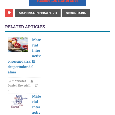
Accede los materiales
MATERIAL INTERACTIVO
SECUNDARIA
RELATED ARTICLES
Mate
rial
inter
activ
o, secundaria: El
despertador del
alma
01/09/2020
Daniel Shwedell
0
Mate
rial
Inter
activ