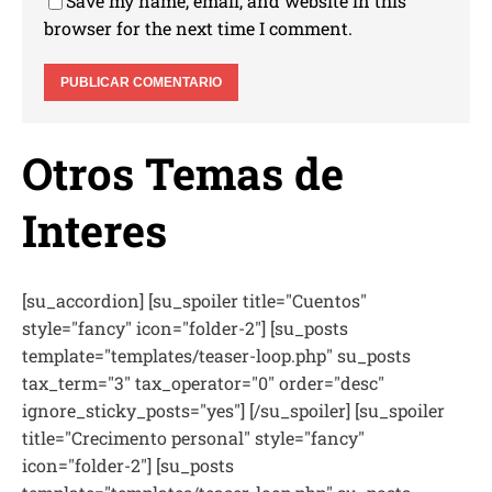
Save my name, email, and website in this
browser for the next time I comment.
Otros Temas de
Interes
[su_accordion] [su_spoiler title="Cuentos"
style="fancy" icon="folder-2"] [su_posts
template="templates/teaser-loop.php" su_posts
tax_term="3" tax_operator="0" order="desc"
ignore_sticky_posts="yes"] [/su_spoiler] [su_spoiler
title="Crecimento personal" style="fancy"
icon="folder-2"] [su_posts